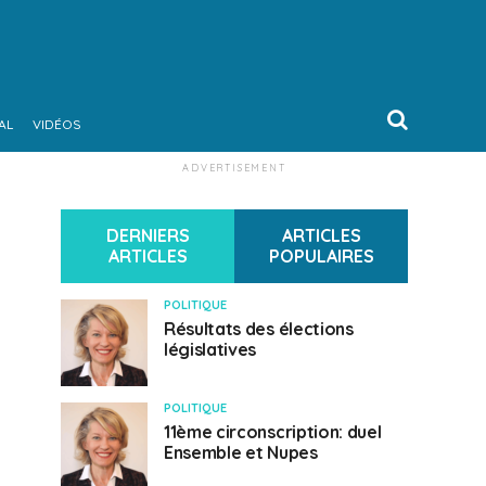
AL
VIDÉOS
ADVERTISEMENT
DERNIERS
ARTICLES
ARTICLES
POPULAIRES
POLITIQUE
Résultats des élections
législatives
POLITIQUE
11ème circonscription: duel
Ensemble et Nupes