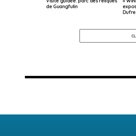
Visite guidée: parc des reliques
« WIND
de Guangfulin
expos
Dufre
C