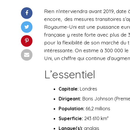
Rien n’interviendra avant 2019, date à 
encore, des mesures transitoires s’ap
Royaume-Uni est une puissance euro
française y reste forte avec plus de 3 
pour la flexibilité de son marché du tr
intéressante. On estime à 300 000 l
Uni, un chiffre qui continue d’augmen
L’essentiel
Capitale:
Londres
Dirigeant:
Boris Johnson (Premie
Population:
66,2 millions
Superficie:
243 610 km²
Langue(s):
anglais