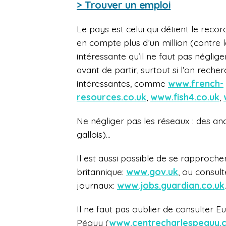
> Trouver un emploi
Le pays est celui qui détient le reco
en compte plus d’un million (contre l
intéressante qu’il ne faut pas néglige
avant de partir, surtout si l’on recher
intéressantes, comme
www.french-
resources.co.uk
,
www.fish4.co.uk
,
Ne négliger pas les réseaux : des ancie
gallois)…
Il est aussi possible de se rapproche
britannique:
www.gov.uk
, ou consult
journaux:
www.jobs.guardian.co.uk
.
Il ne faut pas oublier de consulter Eu
Péguy (
www.centrecharlespeguy.