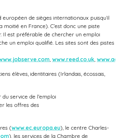
rd européen de sièges internationaux puisqu’il
a moitié en France). C’est donc une piste
r. Il est préférable de chercher un emploi
che un emploi qualifié. Les sites sont des pistes
www.jobserve.com
,
www.reed.co.uk
,
www.adzuna.co
ns élèves, identitaires (Irlandais, écossais,
r du service de l’emploi
er les offres des
res (
www.ec.europa.eu
), le centre Charles-
com
), les services de la Chambre de