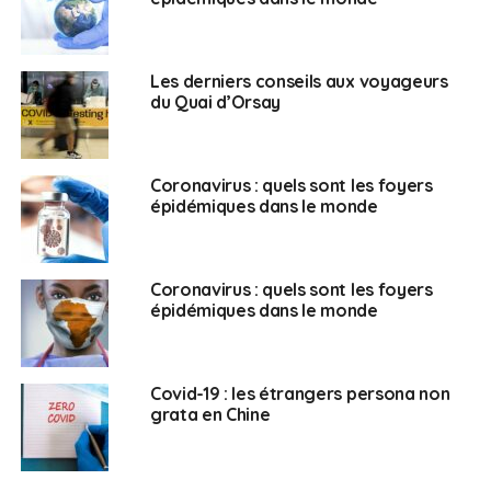
bénéficier d’aides familiales, amicales ou
associatives
Les derniers conseils aux voyageurs
Quel sera le montant ?
du Quai d’Orsay
Le montant mensuel s’élève à 188 euros pour une
personne célibataire ou un couple enfant et à 125
Coronavirus : quels sont les foyers
euros par enfant.
épidémiques dans le monde
Comment y postuler ?
Coronavirus : quels sont les foyers
épidémiques dans le monde
Chaque demande de secours occasionnel de solidarité
est à adresser à la section consulaire de l’ambassade
de France à Pékin ou à votre consulat de
rattachement.
Covid-19 : les étrangers persona non
grata en Chine
> A savoir :