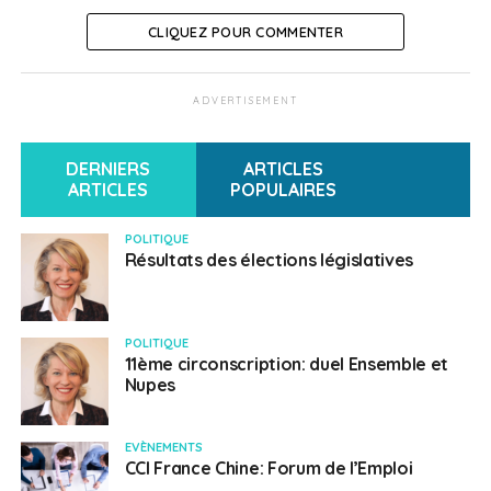
Le demandeur ne peut pas recevoir les aides s’il
bénéficie déjà des aides publiques locales ou d’aides
CLIQUEZ POUR COMMENTER
familiale ou amicale.
ADVERTISEMENT
SUJETS ASSOCIÉS:
AIDE FINANCIÈRE
CORONAVIRUS
COVID-19
DERNIERS
ARTICLES
ARTICLES
POPULAIRES
Français en Chine
POLITIQUE
Résultats des élections législatives
POLITIQUE
11ème circonscription: duel Ensemble et
Nupes
EVÈNEMENTS
CCI France Chine: Forum de l’Emploi