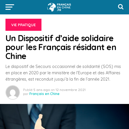
VIE PRATIQUE
Un Dispositif d’aide solidaire
pour les Français résidant en
Chine
Le dispositif de Secours occasionnel de solidarité (SOS) mis
en place en 2020 par le ministère de l’Europe et des Affaires
étrangères, est reconduit jusqu’à la fin de l’année 2021.
Publié
5 ans ago
on
12 novembre 2021
par
Français en Chine