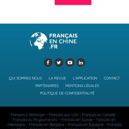
QUI SOMMES NOUS
LA REVUE
L’APPLICATION
CONTACT
PARTENAIRES
MENTIONS LÉGALES
POLITIQUE DE CONFIDENTIALITÉ
Français à l'étranger
-
Français aux USA
-
Français au Canada
-
Français au Royaume-Uni
-
Français en Suisse
-
Français en
Allemagne
-
Français en Belgique
-
Français en Espagne
-
Français