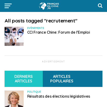
All posts tagged "recrutement"
EVÈNEMENTS
CCI France Chine: Forum de l’Emploi
ADVERTISEMENT
DERNIERS
ARTICLES
ARTICLES
POPULAIRES
POLITIQUE
Résultats des élections législatives