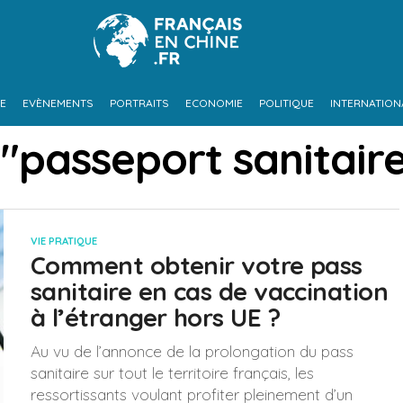
UE
EVÈNEMENTS
PORTRAITS
ECONOMIE
POLITIQUE
INTERNATION
 "passeport sanitair
VIE PRATIQUE
Comment obtenir votre pass
sanitaire en cas de vaccination
à l’étranger hors UE ?
Au vu de l’annonce de la prolongation du pass
sanitaire sur tout le territoire français, les
ressortissants voulant profiter pleinement d’un