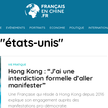
UE
EVÈNEMENTS
PORTRAITS
ECONOMIE
POLITIQUE
INTERNATION
"états-unis"
VIE PRATIQUE
Hong Kong : “J’ai une
interdiction formelle d’aller
manifester”
Une Française qui réside à Hong Kong depuis 2016
explique son engagement auprès des
manifestations pro-démocratie.